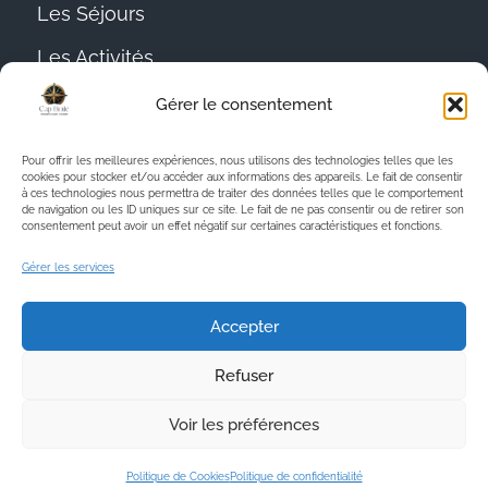
Les Séjours
Les Activités
Contact
Gérer le consentement
Politique de Confidentialité
Pour offrir les meilleures expériences, nous utilisons des technologies telles que les
cookies pour stocker et/ou accéder aux informations des appareils. Le fait de consentir
Politique de Cookies
à ces technologies nous permettra de traiter des données telles que le comportement
de navigation ou les ID uniques sur ce site. Le fait de ne pas consentir ou de retirer son
consentement peut avoir un effet négatif sur certaines caractéristiques et fonctions.
Mentions Légales
Gérer les services
Accepter
Refuser
Voir les préférences
©InfinityGraphic.fr - Agence Web - Photos - Vidéos - Social
Politique de Cookies
Politique de confidentialité